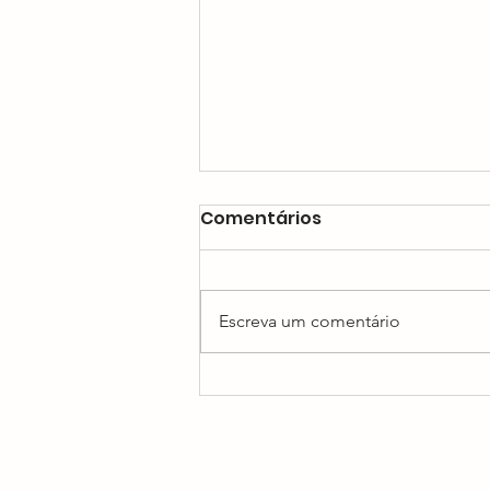
Comentários
Escreva um comentário
Como prevenir infecções
urinárias?