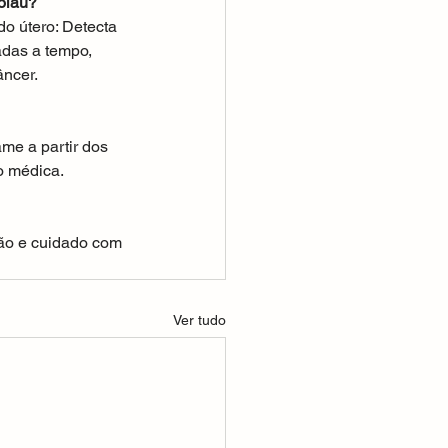
olau?
o útero: Detecta 
adas a tempo, 
âncer.
me a partir dos 
o médica.
ão e cuidado com 
Ver tudo