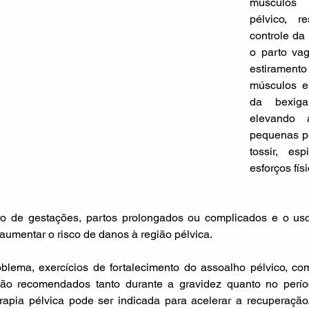
músculos
pélvico, r
controle da 
o parto vag
estirament
músculos e
da bexiga
elevando 
pequenas pe
tossir, esp
esforços fís
 de gestações, partos prolongados ou complicados e o uso
umentar o risco de danos à região pélvica.
oblema, exercícios de fortalecimento do assoalho pélvico, co
são recomendados tanto durante a gravidez quanto no perío
erapia pélvica pode ser indicada para acelerar a recuperação