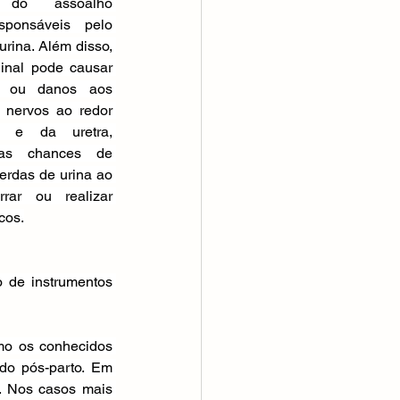
 do assoalho 
esponsáveis pelo 
urina. Além disso, 
inal pode causar 
o ou danos aos 
 nervos ao redor 
 e da uretra, 
as chances de 
rdas de urina ao 
irrar ou realizar 
icos.
 de instrumentos 
mo os conhecidos 
do pós-parto. Em 
. Nos casos mais 