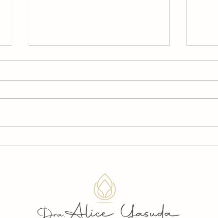
Está com dificuldades
Está
para segurar a urina?
Ent
Entenda o que pode ser