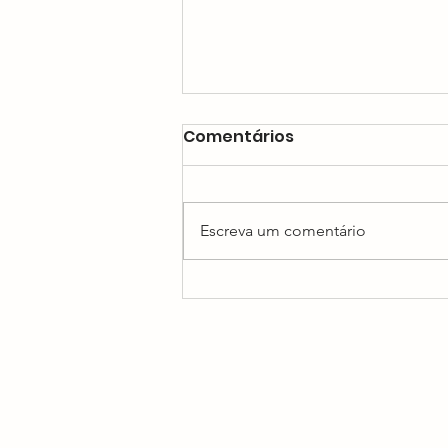
Comentários
Escreva um comentário
Como prevenir infecções
urinárias?