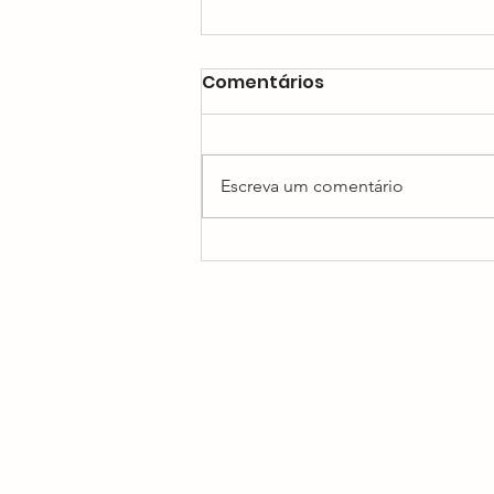
Comentários
Escreva um comentário
Como prevenir infecções
urinárias?