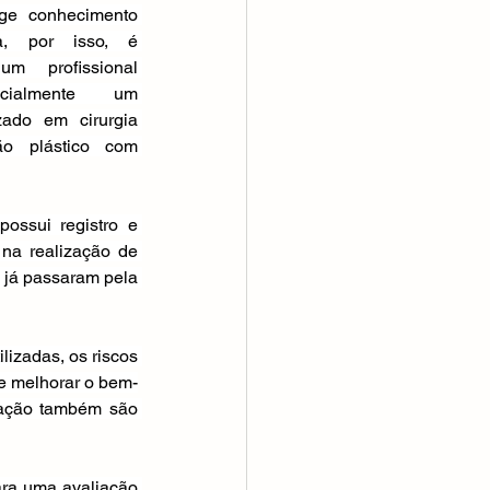
ge conhecimento 
a, por isso, é 
m profissional 
encialmente um 
zado em cirurgia 
ão plástico com 
ossui registro e 
na realização de 
 já passaram pela 
lizadas, os riscos 
de melhorar o bem-
ração também são 
ara uma avaliação 