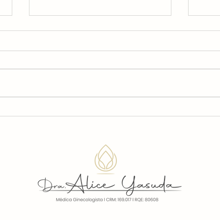
Está com dificuldades
Está
para segurar a urina?
Ent
Entenda o que pode ser