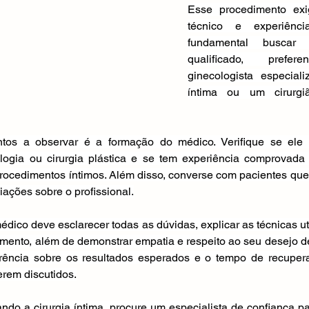
Esse procedimento exi
técnico e experiênci
fundamental buscar u
qualificado, prefer
ginecologista especiali
íntima ou um cirurgi
os a observar é a formação do médico. Verifique se ele p
ologia ou cirurgia plástica e se tem experiência comprovada 
 procedimentos íntimos. Além disso, converse com pacientes que
iações sobre o profissional.
édico deve esclarecer todas as dúvidas, explicar as técnicas uti
imento, além de demonstrar empatia e respeito ao seu desejo 
parência sobre os resultados esperados e o tempo de recupe
erem discutidos.
ndo a cirurgia íntima, procure um especialista de confiança p