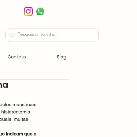
Contato
Blog
na
iclos menstruais 
histerectomia 
ruais, muitas 
ue indicam que a 