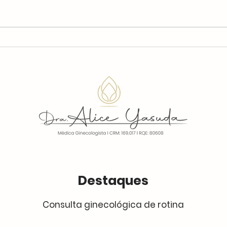
Está com dificuldades
Está
para segurar a urina?
Ent
Entenda o que pode ser
Destaques
Consulta ginecológica de rotina