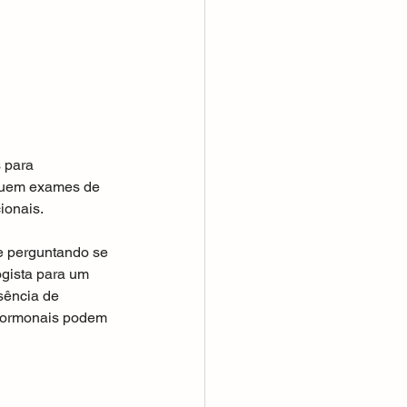
 para 
luem exames de 
ionais.
se perguntando se 
ogista para um 
sência de 
 hormonais podem 