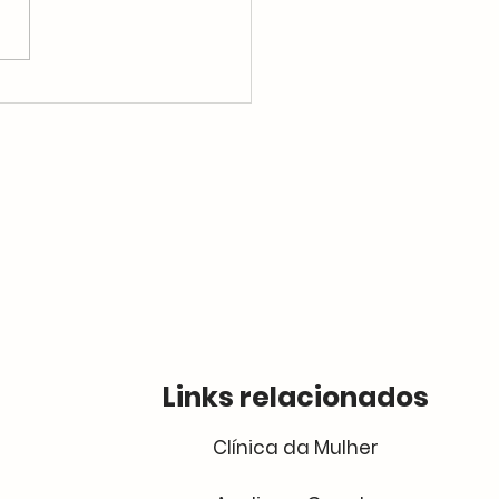
 com dor ao urinar?
enda o que pode ser
Links relacionados
Clínica da Mulher