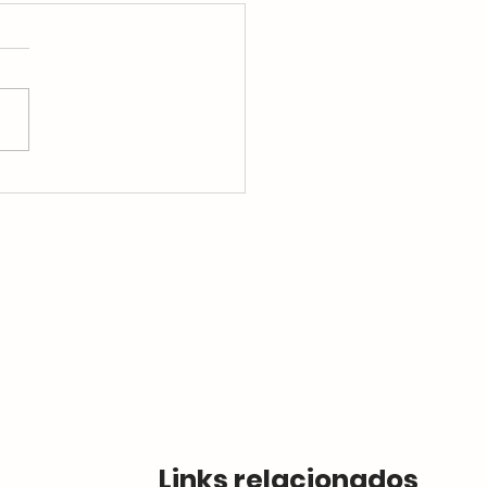
 com dor ao urinar?
enda o que pode ser
Links relacionados