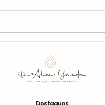
Está com dificuldades
Está
para segurar a urina?
Ent
Entenda o que pode ser
Destaques