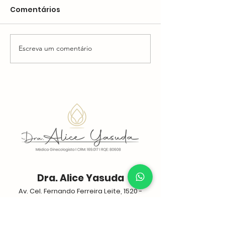
Comentários
Escreva um comentário
Está com dificuldades
Está com dor 
para segurar a urina?
urinar? Enten
Entenda o que pode
pode ser
ser
Dra. Alice Yasuda
Av. Cel. Fernando Ferreira Leite, 1520 -
Sala 1111 - Jardim California, Ribeirão
Preto - SP,
14010-180
.