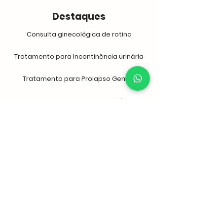
Destaques
Consulta ginecológica de rotina
Tratamento para Incontinência urinária
Tratamento para Prolapso Genital
Tratamento para Infecção urinária de
repetição
Consulta especializada em Uroginecologia
Tratamentos e Cirurgias Íntimas
Links relacionados
Clínica da Mulher