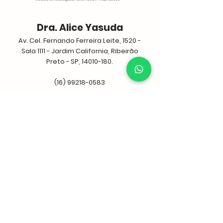
Dra. Alice Yasuda
Av. Cel. Fernando Ferreira Leite, 1520 -
Sala 1111 - Jardim California, Ribeirão
Preto - SP,
14010-180
.
(16) 99218-0583
Atendimento: das 8 às 18h
Agendar consulta
Destaques
Consulta ginecológica de rotina
Tratamento para Incontinência urinária